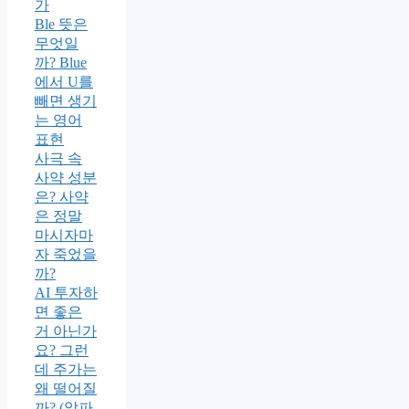
가
Ble 뜻은
무엇일
까? Blue
에서 U를
빼면 생기
는 영어
표현
사극 속
사약 성분
은? 사약
은 정말
마시자마
자 죽었을
까?
AI 투자하
면 좋은
거 아닌가
요? 그런
데 주가는
왜 떨어질
까? (알파