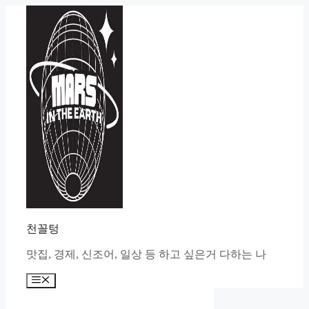
Skip
to
content
천꼴텅
맛집, 경제, 신조어, 일상 등 하고 싶은거 다하는 나
Menu