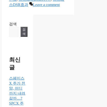
스DSR효과
Leave a comment
검색
검
색
최신
글
스페이스
X 주가 전
망, 어디
까지 내려
갈까…?
SPCX 주