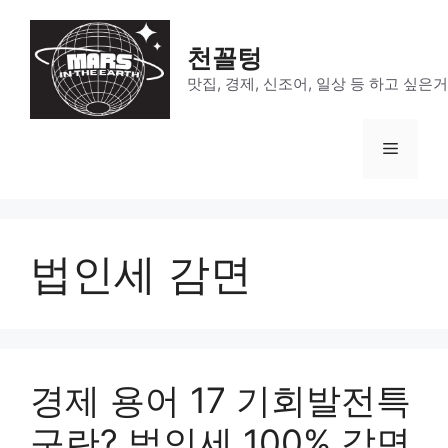
Skip
to
천꼴텅
content
맛집, 경제, 신조어, 일상 등 하고 싶은
Menu
법인세 감면
경제 용어 17 기회발전특
구란? 법인세 100% 감면