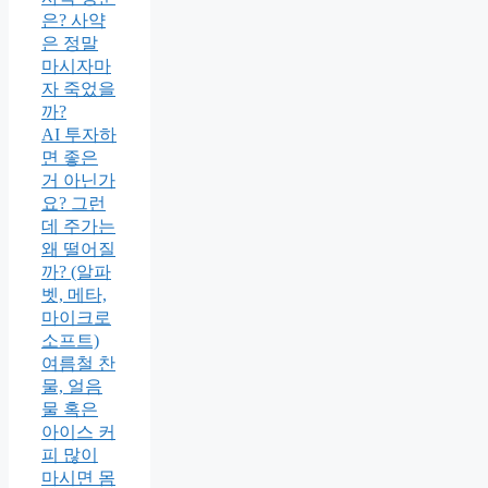
은? 사약
은 정말
마시자마
자 죽었을
까?
AI 투자하
면 좋은
거 아닌가
요? 그런
데 주가는
왜 떨어질
까? (알파
벳, 메타,
마이크로
소프트)
여름철 찬
물, 얼음
물 혹은
아이스 커
피 많이
마시면 몸