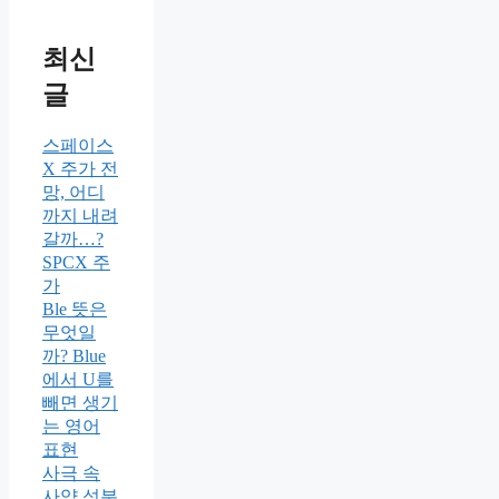
최신
글
스페이스
X 주가 전
망, 어디
까지 내려
갈까…?
SPCX 주
가
Ble 뜻은
무엇일
까? Blue
에서 U를
빼면 생기
는 영어
표현
사극 속
사약 성분