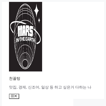
Skip
to
content
천꼴텅
맛집, 경제, 신조어, 일상 등 하고 싶은거 다하는 나
Menu