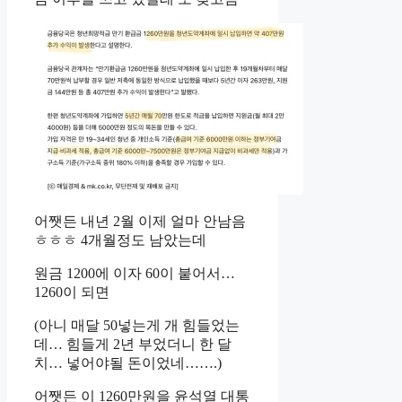
어쨋든 내년 2월 이제 얼마 안남음
ㅎㅎㅎ 4개월정도 남았는데
원금 1200에 이자 60이 붙어서…
1260이 되면
(아니 매달 50넣는게 개 힘들었는
데… 힘들게 2년 부었더니 한 달
치… 넣어야될 돈이었네…….)
어쨋든 이 1260만원을 윤석열 대통