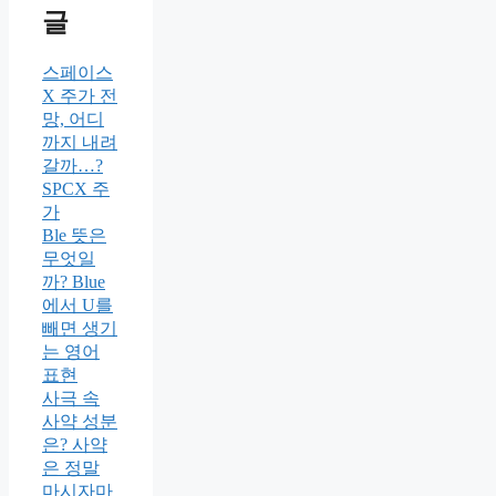
글
스페이스
X 주가 전
망, 어디
까지 내려
갈까…?
SPCX 주
가
Ble 뜻은
무엇일
까? Blue
에서 U를
빼면 생기
는 영어
표현
사극 속
사약 성분
은? 사약
은 정말
마시자마