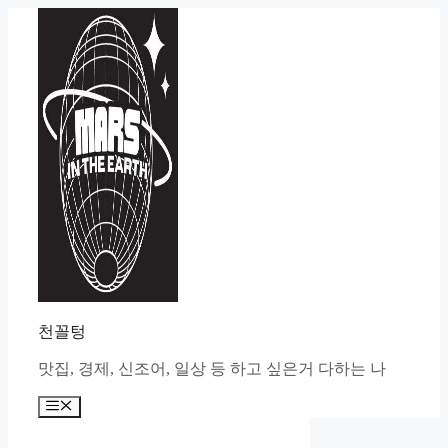
Skip
to
content
천꼴텅
맛집, 경제, 신조어, 일상 등 하고 싶은거 다하는 나
Menu