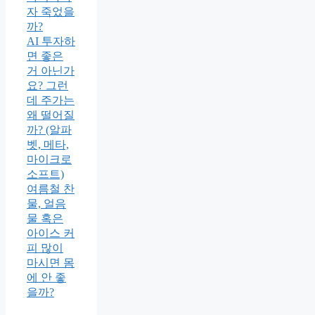
자 죽었을
까?
AI 투자하
면 좋은
거 아닌가
요? 그런
데 주가는
왜 떨어질
까? (알파
벳, 메타,
마이크로
소프트)
여름철 찬
물, 얼음
물 혹은
아이스 커
피 많이
마시면 몸
에 안 좋
을까?